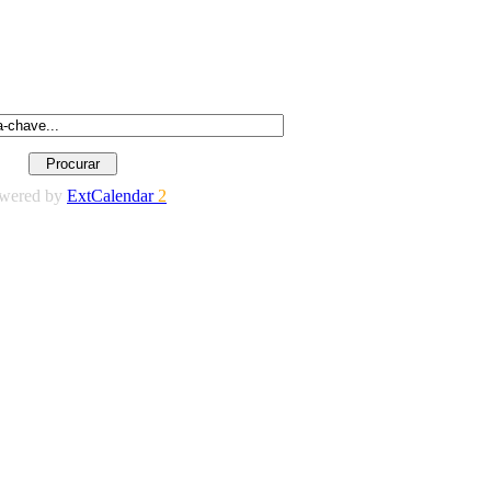
wered by
ExtCalendar
2